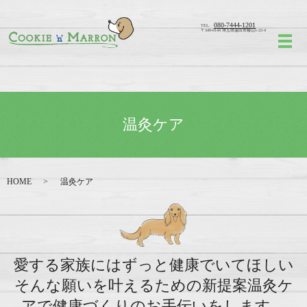
080-7444-1201
TEL.
〒349-0144 埼玉県蓮田市椿山1-22-4
メ
温灸ケア
HOME
温灸ケア
愛する家族にはずっと健康でいてほしい
そんな願いを叶えるための新提案
温灸ケ
アで健康づくりのお手伝いをします。