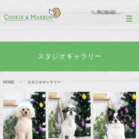
080-7444-1201
TEL.
〒349-0144 埼玉県蓮田市椿山1-22-4
メ
スタジオギャラリー
HOME
スタジオギャラリー